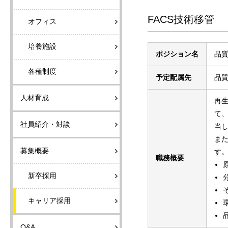
FACS技術移管
オフィス
培養施設
ポジション名
品質
各種制度
予定配属先
品質
人材育成
再
て、
社員紹介・対談
当
ま
募集概要
す
職務概要
新卒採用
キャリア採用
Q&A