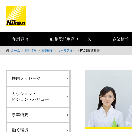
施設紹介
細胞受託生産サービス
企業情報
ホーム
採用情報
募集概要
キャリア採用
FACS技術移管
採用メッセージ
ミッション・
ビジョン・バリュー
事業概要
働く環境