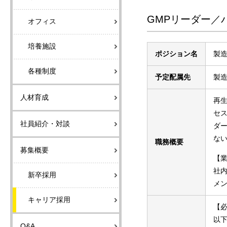
GMPリーダー／
オフィス
培養施設
ポジション名
製
各種制度
予定配属先
製造
人材育成
再
セ
社員紹介・対談
ダ
な
職務概要
募集概要
【
社
新卒採用
メ
キャリア採用
【
以
Q&A