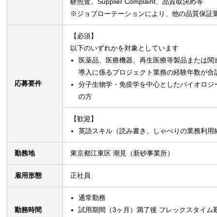
験照査、Supplier Complaint、品質取決め等
※ジョブローテーションにより、他の品質保証
【必須】
以下のいずれかを対象としています
医薬品、医療機器、再生医療等製品または関
導入に係るプロジェクト業務の経験年数が合
応募要件
分子生物学・免疫学を中心としたバイオロジ
の方
【歓迎】
英語スキル（読み書き、しゃべりの業務利用経験：
勤務地
東京都江東区 潮見（新砂事業所）
雇用形態
正社員
通常勤務
勤務時間
試用期間（3ヶ月）満了後 フレックスタイム